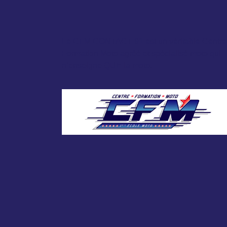
Le CFM CONTACT 91 est un véritable Centre
Formation Moto agréé et spécialisé moto qui
n’enseigne QUE la moto.