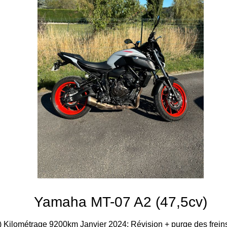
Yamaha MT-07 A2 (47,5cv)
Kilométrage 9200km Janvier 2024: Révision + purge des freins. 