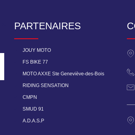
PARTENAIRES
C
 de
JOUY MOTO
FS BIKE 77
MOTO AXXE Ste Geneviève-des-Bois
RIDING SENSATION
CMPN
___
SMUD 91
A.D.A.S.P