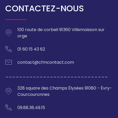
CONTACTEZ-NOUS
100 route de corbeil 91360 Villemoisson sur
orge
01 60 15 43 62
contact@cfmcontact.com
______________________________
328 square des Champs Élysées 91080 - Évry-
Courcouronnes
09.88.36.49.15