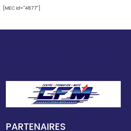
[MEC id="4877"]
Le CFM CONTACT 91 est un véritable Centre de
Formation Moto agréé et spécialisé moto qui
n’enseigne QUE la moto.
PARTENAIRES