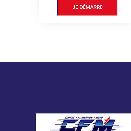
JE DÉMARRE
Le CFM CONTACT 91 est un véritable Cen
de Formation Moto agréé et spécialisé m
qui n’enseigne QUE la moto.